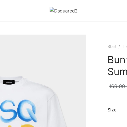
Start
/
T s
Bun
Sum
169,00
Size