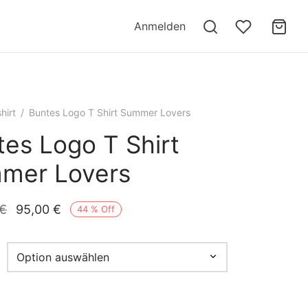
Anmelden
hirt​
/
Buntes Logo T Shirt Summer Lovers
tes Logo T Shirt
mer Lovers
Ursprünglicher
Aktueller
€
95,00
€
44
%
Off
Preis war:
Preis ist:
169,00 €
95,00 €.