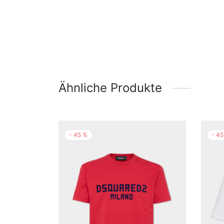
Ähnliche Produkte
-
45
%
-
45