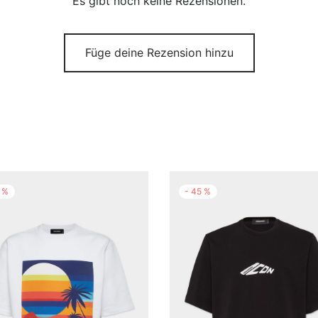
Es gibt noch keine Rezensionen.
Füge deine Rezension hinzu
%
-
45
%