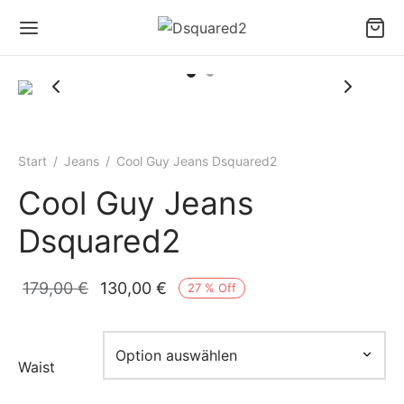
Start
/
Jeans​
/
Cool Guy Jeans Dsquared2
Back
Cool Guy Jeans
IDING
Dsquared2
s​
Ursprünglicher
Aktueller
179,00
€
130,00
€
27
%
Off
ver​
Preis war:
Preis ist:
179,00 €
130,00 €.
rt​
Waist
n​