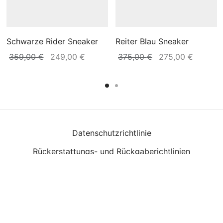
Schwarze Rider Sneaker
Reiter Blau Sneaker
Ursprünglicher
Aktueller
Ursprünglicher
Aktuell
359,00
€
249,00
€
375,00
€
275,00
€
ler
Preis war:
Preis ist:
Preis war:
Preis ist
st:
359,00 €
249,00 €.
375,00 €
275,00 
0 €.
Datenschutzrichtlinie
Rückerstattungs- und Rückgaberichtlinien
Allgemeine Geschäftsbedingungen
About Us
©2021 Dsquared2 - Germany