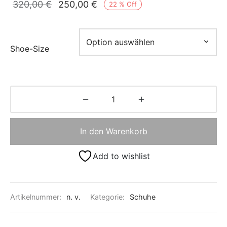
Ursprünglicher
Aktueller
320,00
€
250,00
€
22
%
Off
Preis war:
Preis ist:
320,00 €
250,00 €.
Shoe-Size
In den Warenkorb
Add to wishlist
Artikelnummer:
n. v.
Kategorie:
Schuhe​