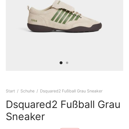
ke
Start
/
Schuhe​
/
Dsquared2 Fußball Grau Sneaker
Dsquared2 Fußball Grau
Sneaker