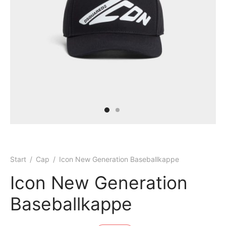
ke
Start
/
Cap​
/
Icon New Generation Baseballkappe
Icon New Generation
Baseballkappe