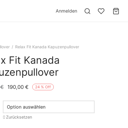
Anmelden
lover​
/
Relax Fit Kanada Kapuzenpullover
ax Fit Kanada
uzenpullover
Ursprünglicher
Aktueller
0
€
190,00
€
24
%
Off
Preis war:
Preis ist:
250,00 €
190,00 €.
Zurücksetzen