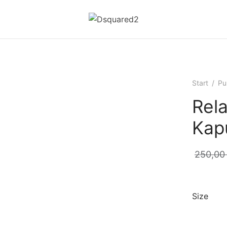
Start
/
Pul
Rel
Kap
250,0
Size